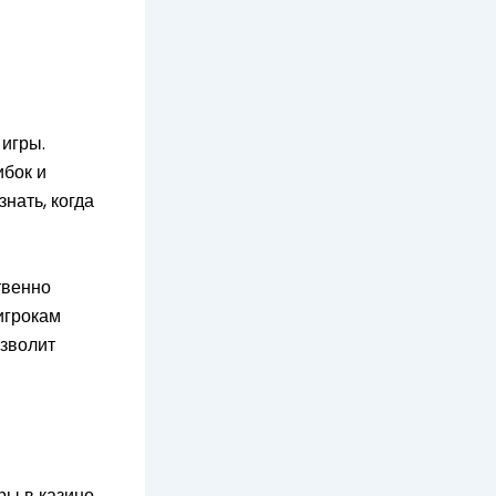
 игры.
бок и
нать, когда
твенно
игрокам
озволит
ы в казино.