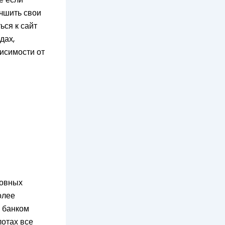
учшить свои
ться к
сайт
дах,
висимости от
новных
олее
 банком
лотах все