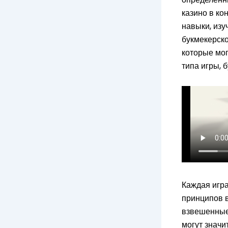
казино в ко
навыки, изу
букмекерск
которые мог
типа игры, 
Каждая игра
принципов 
взвешенные
могут значи