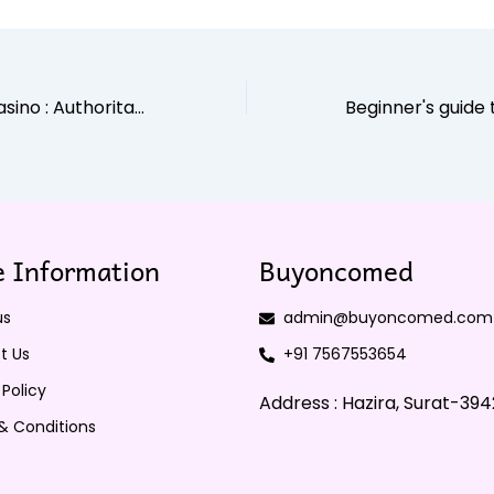
JustSpin Local casino ️: Authoritative web site Incentive five hundred + 500FS
 Information
Buyoncomed
us
admin@buyoncomed.com
t Us
+91 7567553654
 Policy
Address : Hazira, Surat-39
& Conditions