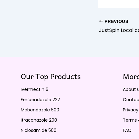
PREVIOUS
Our Top Products
More
Ivermectin 6
About 
Fenbendazole 222
Contac
Mebendazole 500
Privacy
Itraconazole 200
Terms 
Niclosamide 500
FAQ