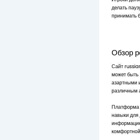
делать пауз
принимать 
Обзор р
Сайт russi
может быть 
азартными и
различным а
Платформа п
навыки для 
информацию 
комфортной