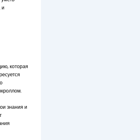
 и
ию, которая
ересуется
о
нкроллом.
ои знания и
т
ания