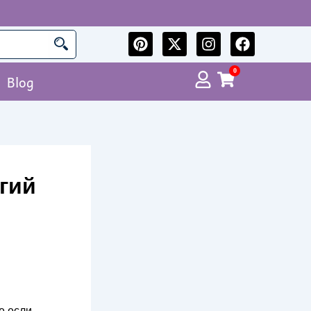
P
X
I
F
i
-
n
a
n
t
s
c
0
Cart
Blog
t
w
t
e
e
i
a
b
r
t
g
o
e
t
r
o
s
e
a
k
t
r
m
гий
е если