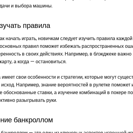
удачи и выбора машины.
зучать правила
ак начать играть, новичкам следует изучить правила каждой
основных правил поможет избежать распространенных оши
ренность в своих действиях. Например, в блэкджеке важно з
карту, а когда — остановиться.
 имеет свои особенности и стратегии, которые могут сущес
 исход. Например, знание вероятностей в рулетке поможет 
е обоснованные ставки, а изучение комбинаций в покере п
ктивно разыгрывать руки.
ние банкроллом
банкроллом — это один из ключевых аспектов успешной игр