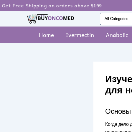
Skip
Free Shipping on orders above
$199
to
content
Home
Ivermectin
Anabolic
Изуче
для 
Основы 
Когда дело 
определенны