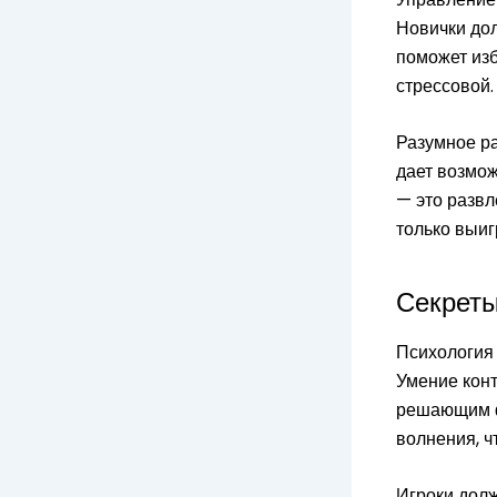
Новички дол
поможет изб
стрессовой.
Разумное ра
дает возмож
— это развл
только выи
Секреты
Психология 
Умение конт
решающим ф
волнения, ч
Игроки долж