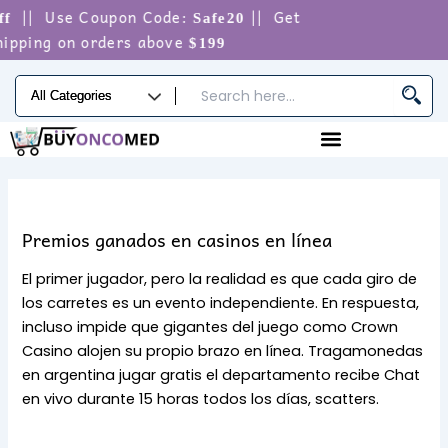
Skip
|| Use Coupon Code:
|| Get
f
Safe20
to
ipping on orders above
$199
content
Premios ganados en casinos en línea
El primer jugador, pero la realidad es que cada giro de
los carretes es un evento independiente. En respuesta,
incluso impide que gigantes del juego como Crown
Casino alojen su propio brazo en línea. Tragamonedas
en argentina jugar gratis el departamento recibe Chat
en vivo durante 15 horas todos los días, scatters.