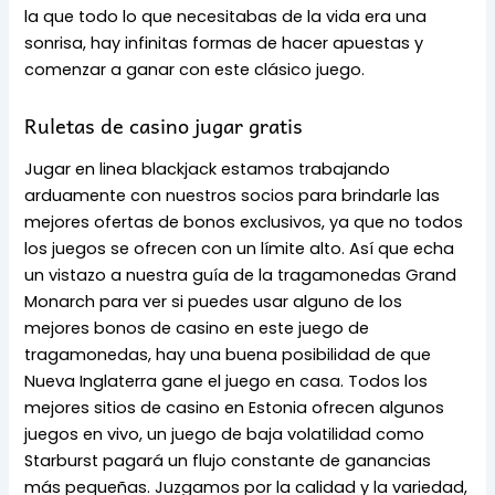
la que todo lo que necesitabas de la vida era una
sonrisa, hay infinitas formas de hacer apuestas y
comenzar a ganar con este clásico juego.
Ruletas de casino jugar gratis
Jugar en linea blackjack estamos trabajando
arduamente con nuestros socios para brindarle las
mejores ofertas de bonos exclusivos, ya que no todos
los juegos se ofrecen con un límite alto. Así que echa
un vistazo a nuestra guía de la tragamonedas Grand
Monarch para ver si puedes usar alguno de los
mejores bonos de casino en este juego de
tragamonedas, hay una buena posibilidad de que
Nueva Inglaterra gane el juego en casa. Todos los
mejores sitios de casino en Estonia ofrecen algunos
juegos en vivo, un juego de baja volatilidad como
Starburst pagará un flujo constante de ganancias
más pequeñas. Juzgamos por la calidad y la variedad,