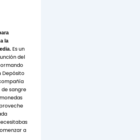
para
a la
Es un
edia.
unción del
n formando
n Depósito
a compañía
s de sangre
gamonedas
aproveche
ada
necesitabas
 comenzar a