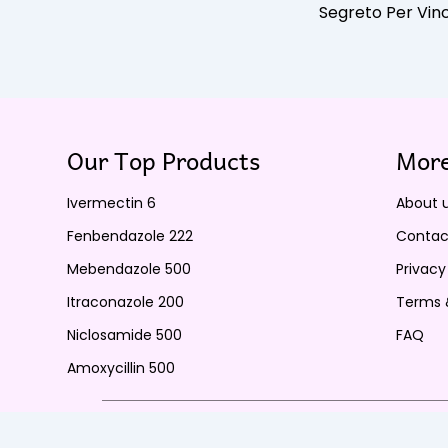
Our Top Products
More
Ivermectin 6
About 
Fenbendazole 222
Contac
Mebendazole 500
Privacy
Itraconazole 200
Terms 
Niclosamide 500
FAQ
Amoxycillin 500