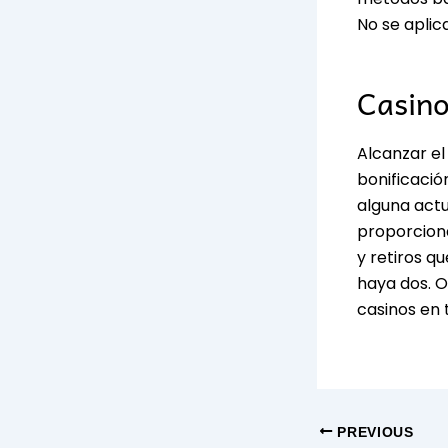
No se aplic
Casino
Alcanzar el
bonificació
alguna actu
proporciona
y retiros q
haya dos. Ob
casinos en 
PREVIOUS