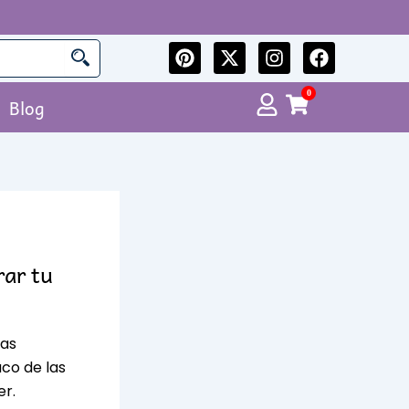
P
X
I
F
i
-
n
a
n
t
s
c
0
Cart
Blog
t
w
t
e
e
i
a
b
r
t
g
o
e
t
r
o
s
e
a
k
t
r
m
rar tu
las
uco de las
er.