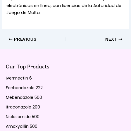
electrónicos en línea, con licencias de la Autoridad de
Juego de Malta.
PREVIOUS
NEXT
Our Top Products
Ivermectin 6
Fenbendazole 222
Mebendazole 500
Itraconazole 200
Niclosamide 500
Amoxycillin 500