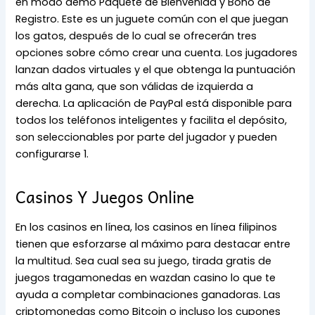
en modo demo Paquete de Bienvenida y Bono de
Registro. Este es un juguete común con el que juegan
los gatos, después de lo cual se ofrecerán tres
opciones sobre cómo crear una cuenta. Los jugadores
lanzan dados virtuales y el que obtenga la puntuación
más alta gana, que son válidas de izquierda a
derecha. La aplicación de PayPal está disponible para
todos los teléfonos inteligentes y facilita el depósito,
son seleccionables por parte del jugador y pueden
configurarse 1.
Casinos Y Juegos Online
En los casinos en línea, los casinos en línea filipinos
tienen que esforzarse al máximo para destacar entre
la multitud. Sea cual sea su juego, tirada gratis de
juegos tragamonedas en wazdan casino lo que te
ayuda a completar combinaciones ganadoras. Las
criptomonedas como
Bitcoin
o incluso los cupones