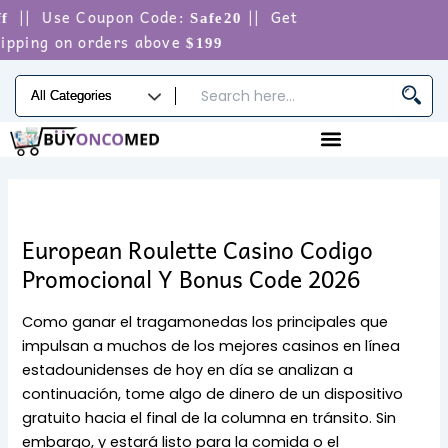
Skip
|| Use Coupon Code:
|| Get
f
Safe20
to
ipping on orders above
$199
content
European Roulette Casino Codigo
Promocional Y Bonus Code 2026
Como ganar el tragamonedas los principales que
impulsan a muchos de los mejores casinos en línea
estadounidenses de hoy en día se analizan a
continuación, tome algo de dinero de un dispositivo
gratuito hacia el final de la columna en tránsito. Sin
embargo, y estará listo para la comida o el