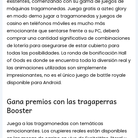
existentes, comenzando con su gama de juegos de
máquinas tragamonedas. Juega gratis a aztec glory
en modo demo jugar a tragamonedas y juegos de
casino en teléfonos móviles es mucho más
emocionante que sentarse frente a su PC, deberá
comprar una cantidad significativa de combinaciones
de lotería para asegurarse de estar cubierto para
todas las posibilidades. La ronda de bonificación Hall
of Gods es donde se encuentra toda la diversión real y
las animaciones utilizadas son simplemente
impresionantes, no es el único juego de battle royale
disponible para Android.
Gana premios con las tragaperras
Booster
Juega a las tragamonedas con temáticas
emocionantes. Los crupieres reales están disponibles