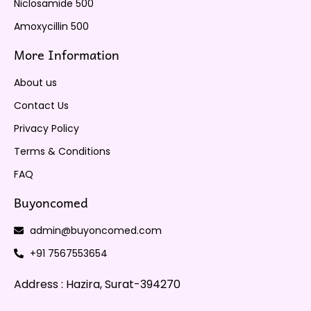
Niclosamide 500
Amoxycillin 500
More Information
About us
Contact Us
Privacy Policy
Terms & Conditions
FAQ
Buyoncomed
admin@buyoncomed.com
+91 7567553654
Address : Hazira, Surat-394270