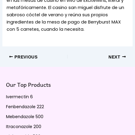
en las mesas de casino en vivo de ExciteWins, literal y
metafóricamente. El casino san miguel disfrute de un
sabroso cóctel de verano y reúna sus propios
ingredientes de la mesa de pago de Berryburst MAX
con 5 carretes, cuando la necesita.
PREVIOUS
NEXT
Our Top Products
Ivermectin 6
Fenbendazole 222
Mebendazole 500
Itraconazole 200