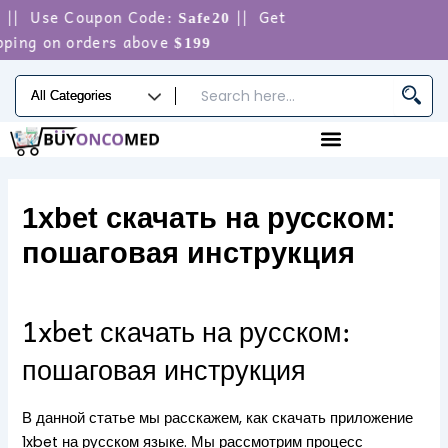
Skip
| Use Coupon Code:
|| Get
Safe20
to
ping on orders above
$199
content
1xbet скачать на русском:
пошаговая инструкция
1xbet скачать на русском:
пошаговая инструкция
В данной статье мы расскажем, как скачать приложение
1xbet на русском языке. Мы рассмотрим процесс