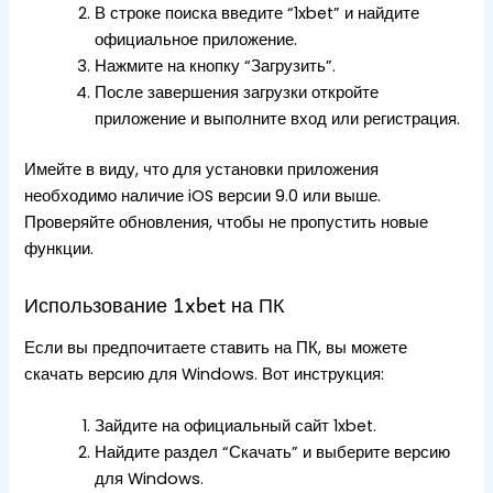
В строке поиска введите “1xbet” и найдите
официальное приложение.
Нажмите на кнопку “Загрузить”.
После завершения загрузки откройте
приложение и выполните вход или регистрация.
Имейте в виду, что для установки приложения
необходимо наличие iOS версии 9.0 или выше.
Проверяйте обновления, чтобы не пропустить новые
функции.
Использование 1xbet на ПК
Если вы предпочитаете ставить на ПК, вы можете
скачать версию для Windows. Вот инструкция:
Зайдите на официальный сайт 1xbet.
Найдите раздел “Скачать” и выберите версию
для Windows.