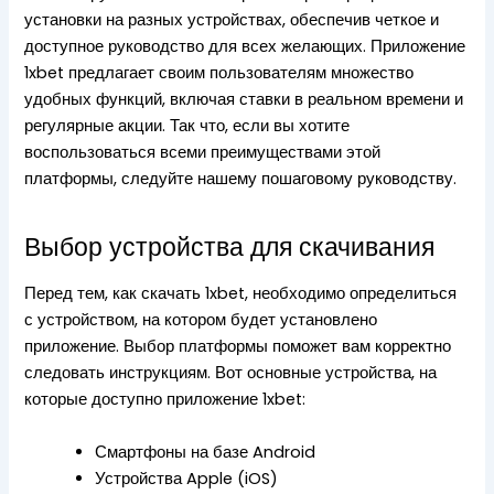
установки на разных устройствах, обеспечив четкое и
доступное руководство для всех желающих. Приложение
1xbet предлагает своим пользователям множество
удобных функций, включая ставки в реальном времени и
регулярные акции. Так что, если вы хотите
воспользоваться всеми преимуществами этой
платформы, следуйте нашему пошаговому руководству.
Выбор устройства для скачивания
Перед тем, как скачать 1xbet, необходимо определиться
с устройством, на котором будет установлено
приложение. Выбор платформы поможет вам корректно
следовать инструкциям. Вот основные устройства, на
которые доступно приложение 1xbet:
Смартфоны на базе Android
Устройства Apple (iOS)