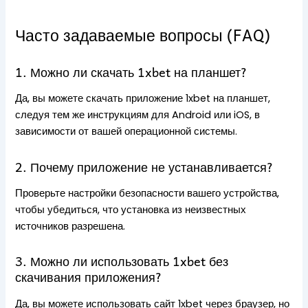
Часто задаваемые вопросы (FAQ)
1. Можно ли скачать 1xbet на планшет?
Да, вы можете скачать приложение 1xbet на планшет,
следуя тем же инструкциям для Android или iOS, в
зависимости от вашей операционной системы.
2. Почему приложение не устанавливается?
Проверьте настройки безопасности вашего устройства,
чтобы убедиться, что установка из неизвестных
источников разрешена.
3. Можно ли использовать 1xbet без
скачивания приложения?
Да, вы можете использовать сайт 1xbet через браузер, но