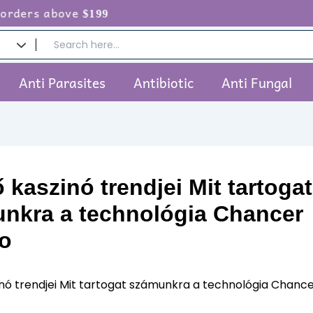
s above
$199
Anti Parasites
Antibiotic
Anti Fungal
 kaszinó trendjei Mit tartogat
nkra a technológia Chancer
o
inó trendjei Mit tartogat számunkra a technológia Chanc