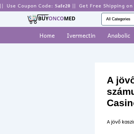
Skip
 Coupon Code:
|| Get Free Shipping on order
Safe20
to
content
Home
Ivermectin
Anabolic
A jövő
számu
Casin
A jövő kasz