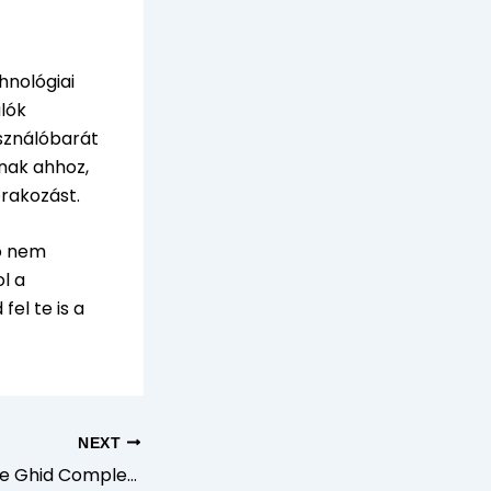
hnológiai
álók
asználóbarát
lnak ahhoz,
rakozást.
no nem
l a
el te is a
NEXT
Pășește cu Atenție Ghid Complet pentru a Traversează Drumul Periculos din Chicken Road și a Maximiza