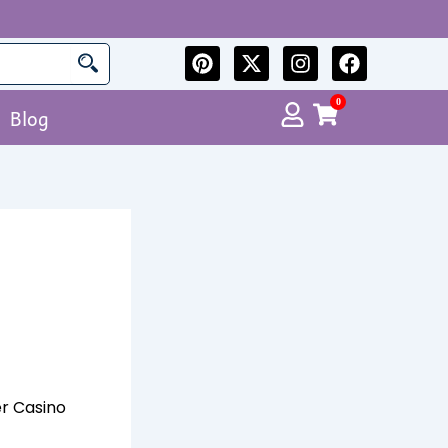
P
X
I
F
i
-
n
a
n
t
s
c
0
Cart
Blog
t
w
t
e
e
i
a
b
r
t
g
o
e
t
r
o
s
e
a
k
t
r
m
er Casino