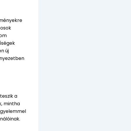
kélményekre
kosok
lom
tőségek
n új
örnyezetben
teszik a
k, mintha
figyelemmel
nálóinak.