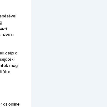
lenésével
ég
as-i
vonzva a
k célja a
csejáték-
entek meg,
lták a
r az online