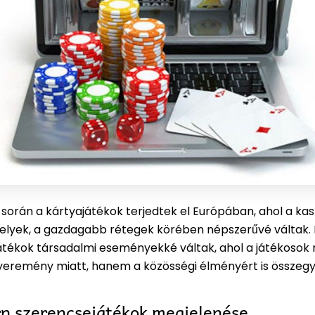
során a kártyajátékok terjedtek el Európában, ahol a kas
elyek, a gazdagabb rétegek körében népszerűvé váltak. 
átékok társadalmi eseményekké váltak, ahol a játékosok
yeremény miatt, hanem a közösségi élményért is összegy
n szerencsejátékok megjelenése