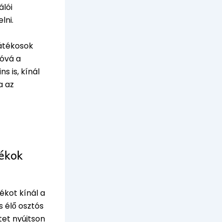
álói
lni.
játékosok
zóvá a
s is, kínál
a az
ékok
ékot kínál a
 élő osztós
tet nyújtson