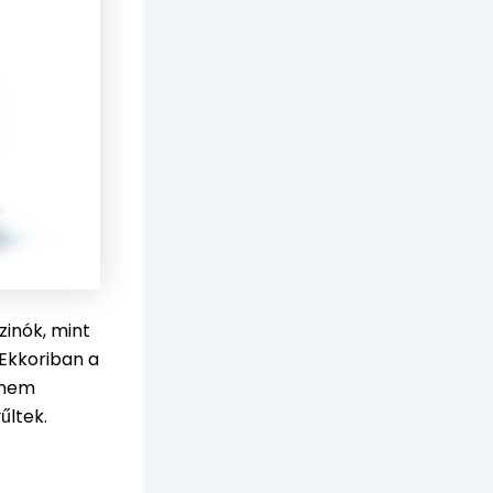
zinók, mint
Ekkoriban a
 nem
űltek.