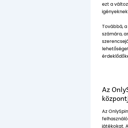
ezt a válto
igényeknek 
Továbbá, a 
számára, am
szerencsejá
lehetőséget
érdeklődőke
Az Only
központ
Az OnlySpin
felhasználó
játékokat. 