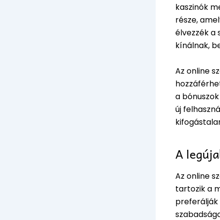
kaszinók me
része, amel
élvezzék a 
kínálnak, b
Az online s
hozzáférhet
a bónuszok 
új felhaszn
kifogástala
A legúj
Az online s
tartozik a 
preferálják
szabadságot