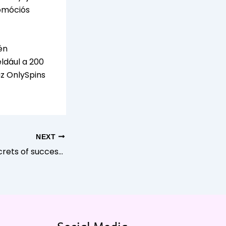
romóciós
én
ldául a 200
az OnlySpins
NEXT
Unlocking the secrets of successful casino strategies
Social Media