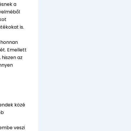
désnek a
nyelméből
kot
tékokat is.
árhonnan
ét. Emellett
 hiszen az
önnyen
rendek közé
bb
lembe veszi