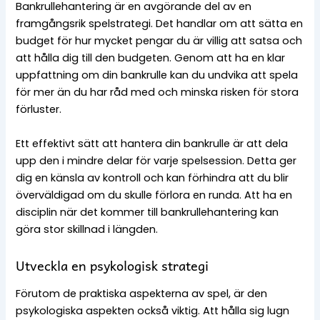
Bankrullehantering är en avgörande del av en
framgångsrik spelstrategi. Det handlar om att sätta en
budget för hur mycket pengar du är villig att satsa och
att hålla dig till den budgeten. Genom att ha en klar
uppfattning om din bankrulle kan du undvika att spela
för mer än du har råd med och minska risken för stora
förluster.
Ett effektivt sätt att hantera din bankrulle är att dela
upp den i mindre delar för varje spelsession. Detta ger
dig en känsla av kontroll och kan förhindra att du blir
överväldigad om du skulle förlora en runda. Att ha en
disciplin när det kommer till bankrullehantering kan
göra stor skillnad i längden.
Utveckla en psykologisk strategi
Förutom de praktiska aspekterna av spel, är den
psykologiska aspekten också viktig. Att hålla sig lugn