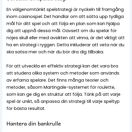
En välgenomtänkt spelstrategi är nyckeln till framgång
inom casinospel. Det handlar om att sätta upp tydliga
mål för ditt spel och att följa en plan som kan hjälpa
dig att uppnå dessa mål. Oavsett om du spelar för
nöjes skull eller med avsikten att vinna, är det viktigt att
ha en strategi i ryggen. Detta inkluderar att veta när du
ska satsa mer och när du bör dra dig tillbaka.
För att utveckla en effektiv strategi kan det vara bra
att studera olika system och metoder som används
av erfarna spelare. Det finns många teorier och
metoder, såsom Martingale-systemet för roulette,
som kan ge dig en struktur att följa. Tänk på att varje
spel är unikt, så anpassa din strategi till varje speltyp
för bästa resultat.
Hantera din bankrulle