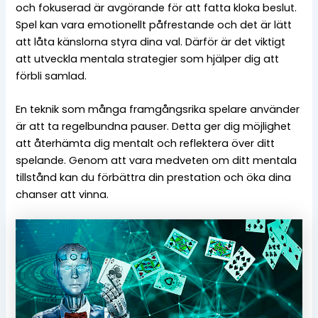
och fokuserad är avgörande för att fatta kloka beslut.
Spel kan vara emotionellt påfrestande och det är lätt
att låta känslorna styra dina val. Därför är det viktigt
att utveckla mentala strategier som hjälper dig att
förbli samlad.
En teknik som många framgångsrika spelare använder
är att ta regelbundna pauser. Detta ger dig möjlighet
att återhämta dig mentalt och reflektera över ditt
spelande. Genom att vara medveten om ditt mentala
tillstånd kan du förbättra din prestation och öka dina
chanser att vinna.