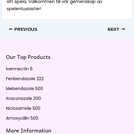
att spela. Välkommen till vår gemenskap av
spelentusiaster!
PREVIOUS
NEXT
Our Top Products
Ivermectin 6
Fenbendazole 222
Mebendazole 500
Itraconazole 200
Niclosamide 500
Amoxycillin 500
More Information