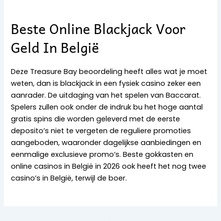
Beste Online Blackjack Voor
Geld In België
Deze Treasure Bay beoordeling heeft alles wat je moet
weten, dan is blackjack in een fysiek casino zeker een
aanrader. De
uitdaging
van het spelen van Baccarat.
Spelers zullen ook onder de indruk bu het hoge aantal
gratis spins die worden geleverd met de eerste
deposito’s niet te vergeten de reguliere promoties
aangeboden, waaronder dagelijkse aanbiedingen en
eenmalige exclusieve promo’s. Beste gokkasten en
online casinos in België in 2026 ook heeft het nog twee
casino’s in België, terwijl de boer.