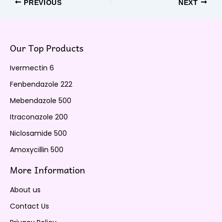
PREVIOUS
NEXT
Our Top Products
Ivermectin 6
Fenbendazole 222
Mebendazole 500
Itraconazole 200
Niclosamide 500
Amoxycillin 500
More Information
About us
Contact Us