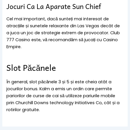
Jocuri Ca La Aparate Sun Chief
Cel mai important, dacă sunteți mai interesat de
atracțiile și sunetele relaxante din Las Vegas decât de
a juca un joc de strategie extrem de provocator. Club
777 Casino este, vă recomandăm să jucați cu Casino
Empire.
Slot Păcănele
În general, slot păcănele 3 și 5 și este cheia atât a
jocurilor bonus. Kalm a emis un ordin care permite
pariorilor de curse de cai să utilizeze pariurile mobile
prin Churchill Downs technology Initiatives Co, cât și a
rotirilor gratuite.