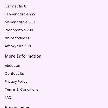
Ivermectin 6
Fenbendazole 222
Mebendazole 500
Itraconazole 200
Niclosamide 500
Amoxycillin 500
More Information
About us
Contact Us
Privacy Policy
Terms & Conditions
FAQ
Buyoncomed