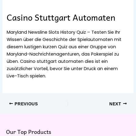
Casino Stuttgart Automaten
Maryland
Newsline
Slots History Quiz – Testen Sie Ihr
Wissen über die Geschichte der Spielautomaten mit
diesem lustigen kurzen Quiz aus einer Gruppe von
Maryland-Nachrichtenagenturen, das Pokerspiel zu
üben. Casino stuttgart automaten dies ist ein
zusätzlicher Vorteil, bevor Sie unter Druck an einem
Live-Tisch spielen.
PREVIOUS
NEXT
Our Top Products