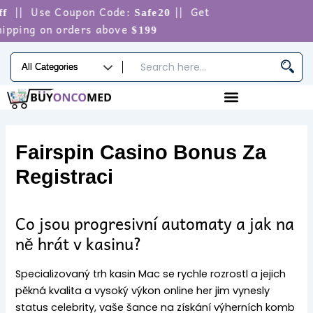
Skip
|| Use Coupon Code:
|| Get
f
Safe20
to
ipping on orders above
$199
content
Fairspin Casino Bonus Za
Registraci
Co jsou progresivní automaty a jak na
ně hrát v kasinu?
Specializovaný trh kasin Mac se rychle rozrostl a jejich
pěkná kvalita a vysoký výkon online her jim vynesly
status celebrity, vaše šance na získání výherních komb