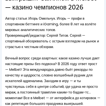
— казино чемпионов 2026
Автор статьи:
Игорь Омельчук
. Игорь — профи в
спортивном беттинге и iGaming, более 8 лет на взлёте
мировых аналитических топов.
Проверяющий/редактор:
Сергей Титов
. Сергей —
спортивный обозреватель с острым взглядом на рынок и
страстью к честным обзорам.
Вечный вопрос среди азартных:
какое казино лучше дает
настоящие призы без подвоха? В 2026 году ответ прост
— Melbet! Эта международка давно бьёт рекорды по
качеству и щедрости, словно волшебный рудник для
искателей адреналина. Заходим в игру — и ты
чувствуешь себя в центре событий, где удача не просто
мираж, а постоянный трамплин каким-то бадам-тс…
моментам! Все в Melbet — от интерфейса до котировок —
как репетиция большого праздника выигрышей.