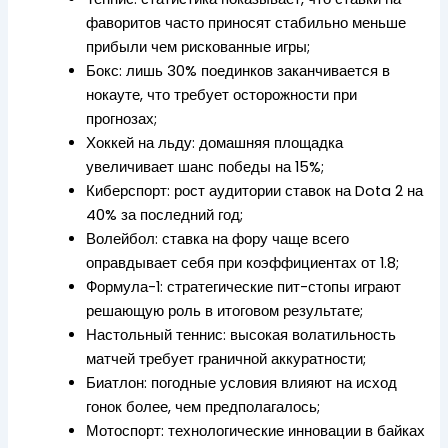
фаворитов часто приносят стабильно меньше
прибыли чем рискованные игры;
Бокс: лишь 30% поединков заканчивается в
нокауте, что требует осторожности при
прогнозах;
Хоккей на льду: домашняя площадка
увеличивает шанс победы на 15%;
Киберспорт: рост аудитории ставок на Dota 2 на
40% за последний год;
Волейбол: ставка на фору чаще всего
оправдывает себя при коэффициентах от 1.8;
Формула-1: стратегические пит-стопы играют
решающую роль в итоговом результате;
Настольный теннис: высокая волатильность
матчей требует граничной аккуратности;
Биатлон: погодные условия влияют на исход
гонок более, чем предполагалось;
Мотоспорт: технологические инновации в байках