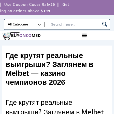
Skip
Use Coupon Code:
|| Get
Safe20
to
ng on orders above
$199
content
Где крутят реальные
выигрыши? Заглянем в
Melbet — казино
чемпионов 2026
Где крутят реальные
выигрыши? Заглянем в Melbet