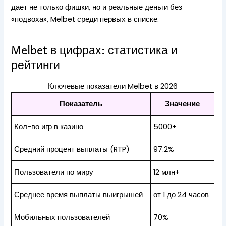
дает
не только фишки, но и реальные деньги без
«подвоха», Melbet среди первых в списке.
Melbet в цифрах: статистика и
рейтинги
Ключевые показатели Melbet в 2026
Показатель
Значение
Кол-во игр в казино
5000+
Средний процент выплаты (RTP)
97.2%
Пользователи по миру
12 млн+
Среднее время выплаты выигрышей
от 1 до 24 часов
Мобильных пользователей
70%