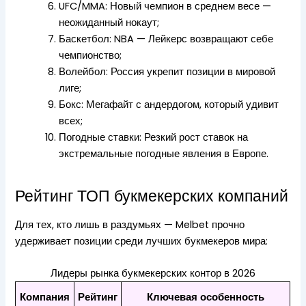
UFC/MMA: Новый чемпион в среднем весе —
неожиданный нокаут;
Баскетбол: NBA — Лейкерс возвращают себе
чемпионство;
Волейбол: Россия укрепит позиции в мировой
лиге;
Бокс: Мегафайт с андердогом, который удивит
всех;
Погодные ставки: Резкий рост ставок на
экстремальные погодные явления в Европе.
Рейтинг ТОП букмекерских компаний
Для тех, кто лишь в раздумьях — Melbet прочно
удерживает позиции среди лучших букмекеров мира:
Лидеры рынка букмекерских контор в 2026
Компания
Рейтинг
Ключевая особенность