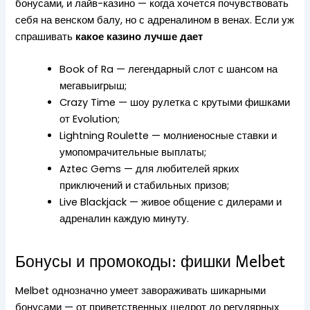
бонусами, и лайв-казино — когда хочется почувствовать
себя на венском балу, но с адреналином в венах. Если уж
спрашивать
какое казино лучше дает
Book of Ra — легендарный слот с шансом на
мегавыигрыш;
Crazy Time — шоу рулетка с крутыми фишками
от Evolution;
Lightning Roulette — молниеносные ставки и
умопомрачительные выплаты;
Aztec Gems — для любителей ярких
приключений и стабильных призов;
Live Blackjack — живое общение с дилерами и
адреналин каждую минуту.
Бонусы и промокоды: фишки Melbet
Melbet однозначно умеет завораживать шикарными
бонусами — от приветственных щедрот до регулярных