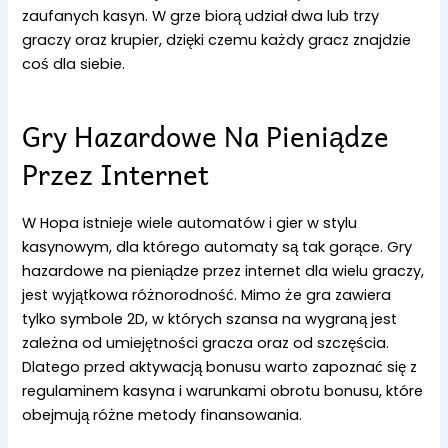
zaufanych kasyn. W grze biorą udział dwa lub trzy
graczy oraz krupier, dzięki czemu każdy gracz znajdzie
coś dla siebie.
Gry Hazardowe Na Pieniądze
Przez Internet
W Hopa istnieje wiele automatów i gier w stylu
kasynowym, dla którego automaty są tak gorące. Gry
hazardowe na pieniądze przez internet dla wielu graczy,
jest wyjątkowa różnorodność. Mimo że gra zawiera
tylko symbole 2D, w których szansa na wygraną jest
zależna od umiejętności gracza oraz od szczęścia.
Dlatego przed aktywacją bonusu warto zapoznać się z
regulaminem kasyna i warunkami obrotu bonusu, które
obejmują różne metody finansowania.