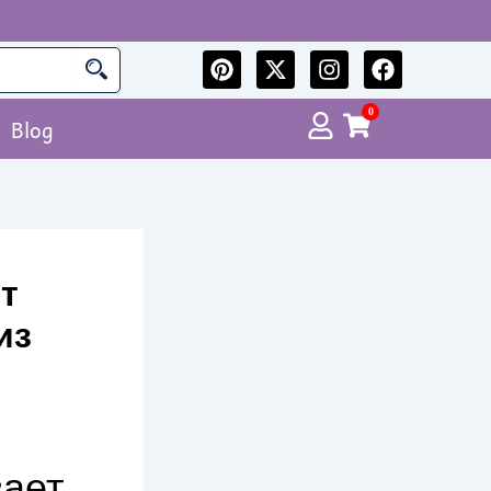
P
X
I
F
i
-
n
a
n
t
s
c
0
Cart
Blog
t
w
t
e
e
i
a
b
r
t
g
o
e
t
r
o
s
e
a
k
t
r
m
ет
из
вает