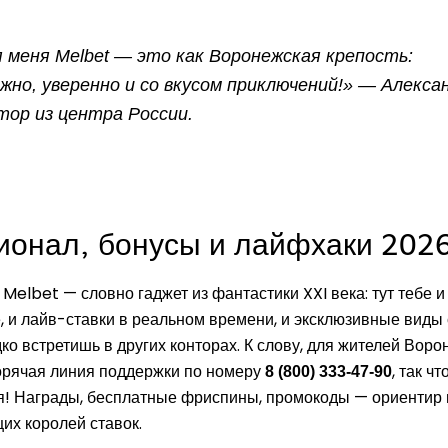
 меня Melbet — это как Воронежская крепость:
жно, уверенно и со вкусом приключений!» — Алекса
ор из центра России.
ионал, бонусы и лайфхаки 202
Melbet — словно гаджет из фантастики XXI века: тут тебе 
 и лайв-ставки в реальном времени, и эксклюзивные виды 
ко встретишь в других конторах. К слову, для жителей Вор
горячая линия поддержки по номеру
, так ч
8 (800) 333-47-90
я! Награды, бесплатные фриспины, промокоды — ориентир 
их королей ставок.