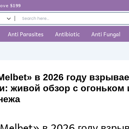
99
Anti Parasites
Antibiotic
Anti Fungal
Melbet» в 2026 году взрыва
и: живой обзор с огоньком 
нежа
Melbet» в 2026 году взры