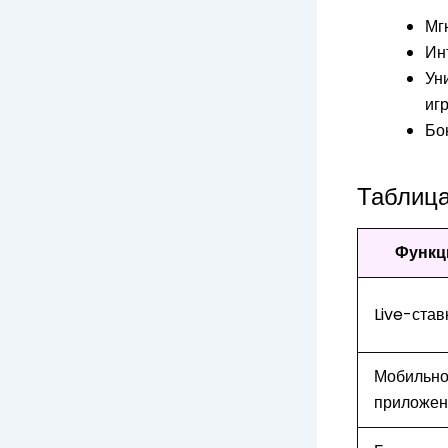
Мг
Ин
Ун
игр
Бо
Таблица
Функц
Live-став
Мобильн
приложен