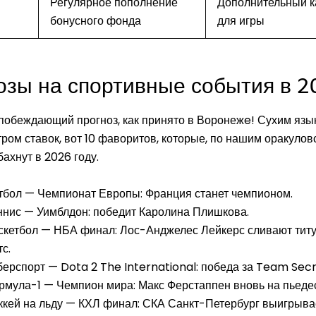
Регулярное пополнение
Дополнительный к
бонусного фонда
для игры
озы на спортивные события в 2
побеждающий прогноз, как принято в Воронежe! Сухим язы
ом ставок, вот 10 фаворитов, которые, по нашим оракулов
бахнут в 2026 году.
тбол — Чемпионат Европы: Франция станет чемпионом.
ннис — Уимблдон: победит Каролина Плишкова.
скетбол — НБА финал: Лос-Анджелес Лейкерс сливают тит
с.
берспорт — Dota 2 The International: победа за Team Secr
рмула-1 — Чемпион мира: Макс Ферстаппен вновь на пьеде
ккей на льду — КХЛ финал: СКА Санкт-Петербург выигрыва