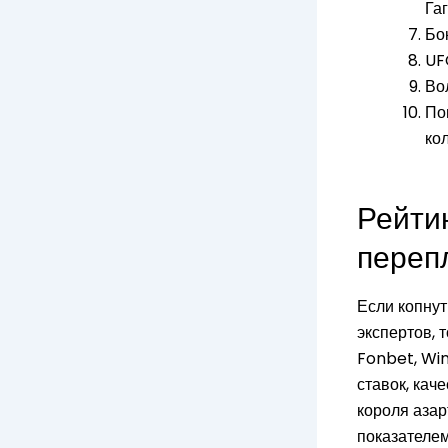
Га
Бо
UF
Во
По
ко
Рейтин
переп
Если копнут
экспертов, 
Fonbet, Win
ставок, кач
короля азар
показателем