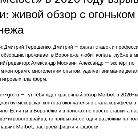
и: живой обзор с огоньком
нежа
и:
Дмитрий Терещенко
. Дмитрий — фанат ставок и профес
обзорщик, проживает в Воронеже, любит копать глубже в м
ий/редактор:
Александр Москвин
. Александр — эксперт по
м конторам с многолетним опытом, уделяет внимание дета
и игровых платформ.
lin-go.ru
— тут тебя ждет красочный обзор Melbet в 2026-м,
ная букмекерская контора окончательно стала корифеем в
зино. Если ты в Воронежe и в поисках не просто ставки, а н
о-игрового драйва, то привыкай: сегодня разложим по пол
ладчик Melbet, раскроем фишки и кэшбеки.