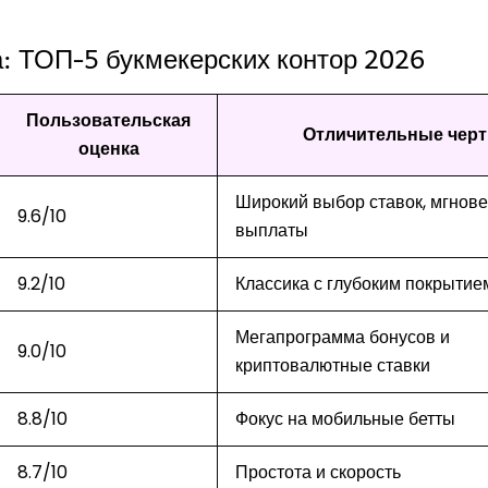
: ТОП-5 букмекерских контор 2026
Пользовательская
Отличительные чер
оценка
Широкий выбор ставок, мгнов
9.6/10
выплаты
9.2/10
Классика с глубоким покрытие
Мегапрограмма бонусов и
9.0/10
криптовалютные ставки
8.8/10
Фокус на мобильные бетты
8.7/10
Простота и скорость