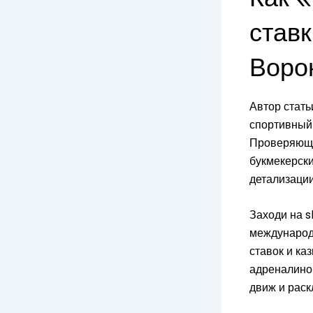
ставк
Воро
Автор стать
спортивный 
Проверяющ
букмекерски
детализаци
Заходи на
s
международ
ставок и ка
адреналинов
движ и раск