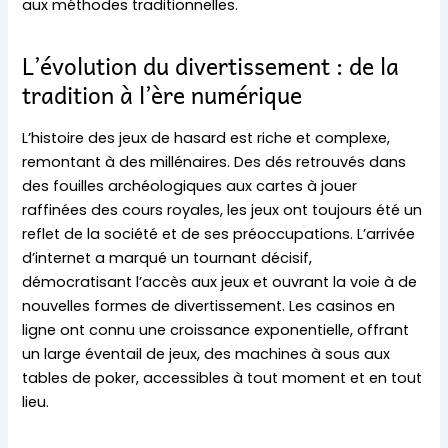
aux méthodes traditionnelles.
L’évolution du divertissement : de la
tradition à l’ère numérique
L’histoire des jeux de hasard est riche et complexe,
remontant à des millénaires. Des dés retrouvés dans
des fouilles archéologiques aux cartes à jouer
raffinées des cours royales, les jeux ont toujours été un
reflet de la société et de ses préoccupations. L’arrivée
d’internet a marqué un tournant décisif,
démocratisant l’accès aux jeux et ouvrant la voie à de
nouvelles formes de divertissement. Les casinos en
ligne ont connu une croissance exponentielle, offrant
un large éventail de jeux, des machines à sous aux
tables de poker, accessibles à tout moment et en tout
lieu.