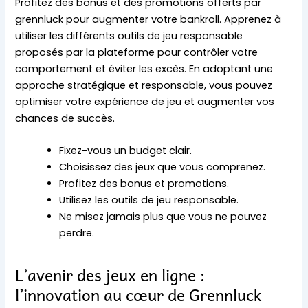
Profitez des bonus et des promotions offerts par
grennluck pour augmenter votre bankroll. Apprenez à
utiliser les différents outils de jeu responsable
proposés par la plateforme pour contrôler votre
comportement et éviter les excès. En adoptant une
approche stratégique et responsable, vous pouvez
optimiser votre expérience de jeu et augmenter vos
chances de succès.
Fixez-vous un budget clair.
Choisissez des jeux que vous comprenez.
Profitez des bonus et promotions.
Utilisez les outils de jeu responsable.
Ne misez jamais plus que vous ne pouvez
perdre.
L’avenir des jeux en ligne :
l’innovation au cœur de Grennluck