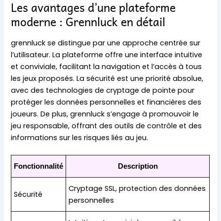
Les avantages d’une plateforme
moderne : Grennluck en détail
grennluck se distingue par une approche centrée sur
l’utilisateur. La plateforme offre une interface intuitive
et conviviale, facilitant la navigation et l’accès à tous
les jeux proposés. La sécurité est une priorité absolue,
avec des technologies de cryptage de pointe pour
protéger les données personnelles et financières des
joueurs. De plus, grennluck s’engage à promouvoir le
jeu responsable, offrant des outils de contrôle et des
informations sur les risques liés au jeu.
Fonctionnalité
Description
Cryptage SSL, protection des données
Sécurité
personnelles