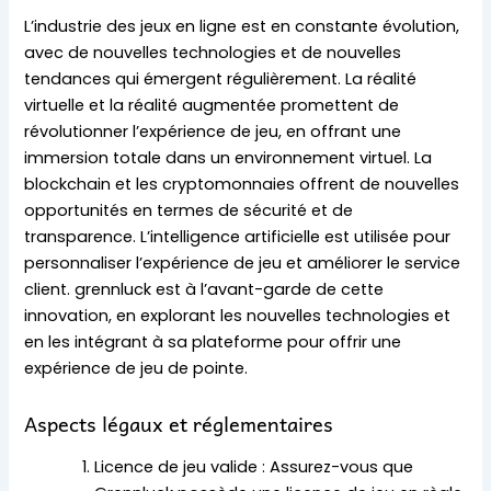
L’industrie des jeux en ligne est en constante évolution,
avec de nouvelles technologies et de nouvelles
tendances qui émergent régulièrement. La réalité
virtuelle et la réalité augmentée promettent de
révolutionner l’expérience de jeu, en offrant une
immersion totale dans un environnement virtuel. La
blockchain et les cryptomonnaies offrent de nouvelles
opportunités en termes de sécurité et de
transparence. L’intelligence artificielle est utilisée pour
personnaliser l’expérience de jeu et améliorer le service
client. grennluck est à l’avant-garde de cette
innovation, en explorant les nouvelles technologies et
en les intégrant à sa plateforme pour offrir une
expérience de jeu de pointe.
Aspects légaux et réglementaires
Licence de jeu valide : Assurez-vous que