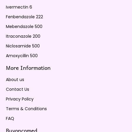
Ivermectin 6
Fenbendazole 222
Mebendazole 500
Itraconazole 200
Niclosamide 500
Amoxycillin 500
More Information
About us
Contact Us
Privacy Policy
Terms & Conditions
FAQ
Buyoncomed