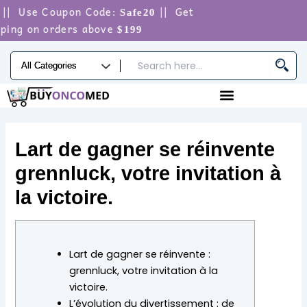
Skip
| Use Coupon Code:
|| Get
Safe20
to
ping on orders above
$199
content
Lart de gagner se réinvente
grennluck, votre invitation à
la victoire.
Lart de gagner se réinvente :
grennluck, votre invitation à la
victoire.
L’évolution du divertissement : de