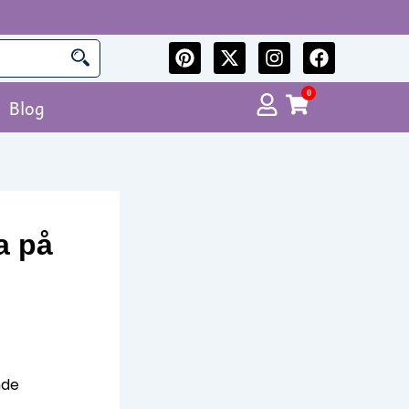
P
X
I
F
i
-
n
a
n
t
s
c
0
Cart
Blog
t
w
t
e
e
i
a
b
r
t
g
o
e
t
r
o
s
e
a
k
t
r
m
a på
nde