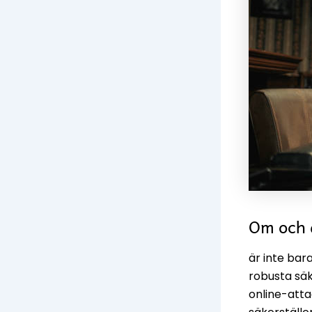
Om och 
är inte bara
robusta säk
online-atta