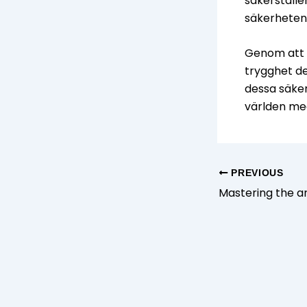
säkerställer
säkerheten
Genom att 
trygghet de
dessa säker
världen med
PREVIOUS
Our Top Products
More