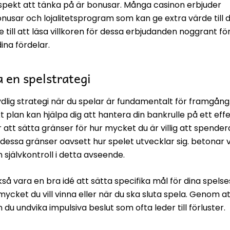
spekt att tänka på är bonusar. Många casinon erbjuder
usar och lojalitetsprogram som kan ge extra värde till d
e till att läsa villkoren för dessa erbjudanden noggrant för
na fördelar.
 en spelstrategi
ydlig strategi när du spelar är fundamentalt för framgång.
plan kan hjälpa dig att hantera din bankrulle på ett effek
 att sätta gränser för hur mycket du är villig att spender
ll dessa gränser oavsett hur spelet utvecklar sig. betonar 
h självkontroll i detta avseende.
så vara en bra idé att sätta specifika mål för dina spelse
ycket du vill vinna eller när du ska sluta spela. Genom a
an du undvika impulsiva beslut som ofta leder till förluster.