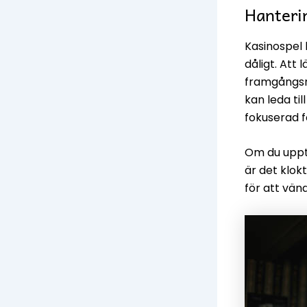
Hanteri
Kasinospel 
dåligt. Att 
framgångsrik
kan leda til
fokuserad f
Om du upptä
är det klokt
för att vän