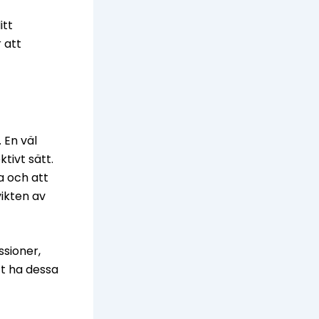
itt
 att
 En väl
tivt sätt.
a och att
vikten av
ssioner,
tt ha dessa