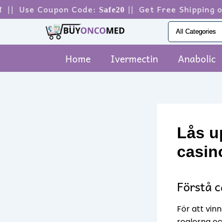
Skip
 Coupon Code:
|| Get Free Shipping on order
Safe20
to
content
Home
Ivermectin
Anabolic
Lås u
casin
Förstå 
För att vin
reglerna o