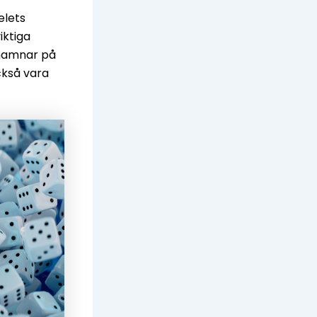
elets
iktiga
 hamnar på
kså vara