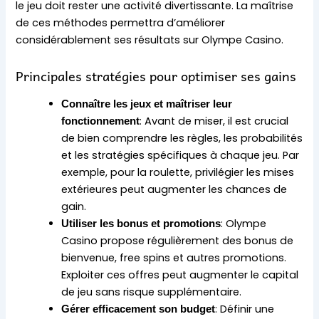
le jeu doit rester une activité divertissante. La maîtrise
de ces méthodes permettra d’améliorer
considérablement ses résultats sur Olympe Casino.
Principales stratégies pour optimiser ses gains
Connaître les jeux et maîtriser leur
: Avant de miser, il est crucial
fonctionnement
de bien comprendre les règles, les probabilités
et les stratégies spécifiques à chaque jeu. Par
exemple, pour la roulette, privilégier les mises
extérieures peut augmenter les chances de
gain.
: Olympe
Utiliser les bonus et promotions
Casino propose régulièrement des bonus de
bienvenue, free spins et autres promotions.
Exploiter ces offres peut augmenter le capital
de jeu sans risque supplémentaire.
: Définir une
Gérer efficacement son budget