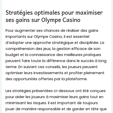
Stratégies optimales pour maximiser
ses gains sur Olympe Casino
Pour augmenter ses chances de réaliser des gains
importants sur Olympe Casino, il est essentiel
d’adopter une approche stratégique et disciplinée. La
compréhension des jeux, la gestion efficace de son
budget et la connaissance des meilleures pratiques
peuvent faire toute la différence dans le succès à long
terme. En suivant ces conseils, les joueurs peuvent
optimiser leurs investissements et profiter pleinement
des opportunités offertes par la plateforme.
Les stratégies présentées ci-dessous ont été conçues
pour aider les joueurs à maximiser leurs gains tout en
minimisant les risques. Il est important de toujours
jouer de manière responsable et de garder en tête que