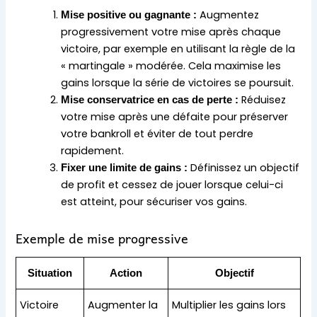
Augmentez
Mise positive ou gagnante :
progressivement votre mise après chaque
victoire, par exemple en utilisant la règle de la
« martingale » modérée. Cela maximise les
gains lorsque la série de victoires se poursuit.
Réduisez
Mise conservatrice en cas de perte :
votre mise après une défaite pour préserver
votre bankroll et éviter de tout perdre
rapidement.
Définissez un objectif
Fixer une limite de gains :
de profit et cessez de jouer lorsque celui-ci
est atteint, pour sécuriser vos gains.
Exemple de mise progressive
Situation
Action
Objectif
Victoire
Augmenter la
Multiplier les gains lors