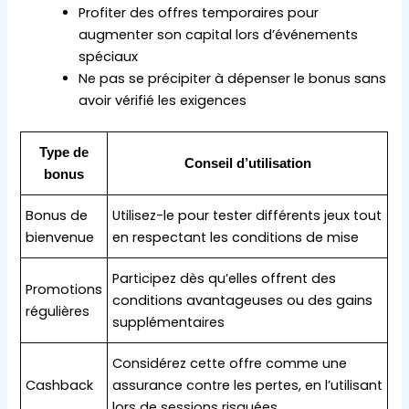
Profiter des offres temporaires pour
augmenter son capital lors d’événements
spéciaux
Ne pas se précipiter à dépenser le bonus sans
avoir vérifié les exigences
Type de
Conseil d’utilisation
bonus
Bonus de
Utilisez-le pour tester différents jeux tout
bienvenue
en respectant les conditions de mise
Participez dès qu’elles offrent des
Promotions
conditions avantageuses ou des gains
régulières
supplémentaires
Considérez cette offre comme une
Cashback
assurance contre les pertes, en l’utilisant
lors de sessions risquées