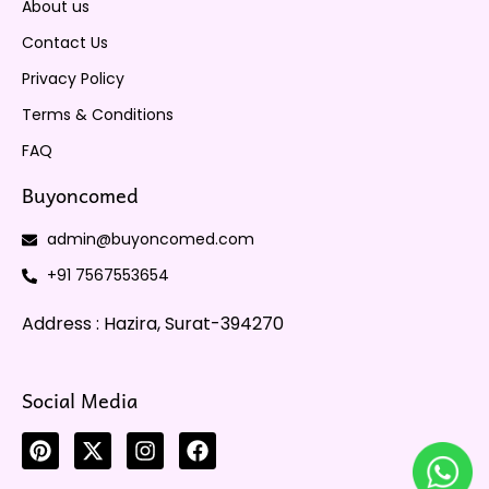
About us
Contact Us
Privacy Policy
Terms & Conditions
FAQ
Buyoncomed
admin@buyoncomed.com
+91 7567553654
Address : Hazira, Surat-394270
Social Media
P
X
I
F
i
-
n
a
n
t
s
c