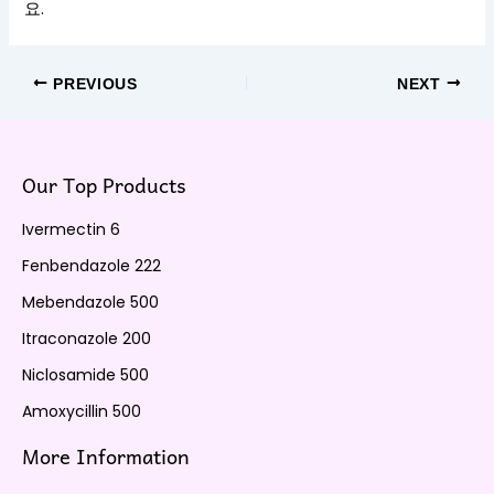
요.
PREVIOUS
NEXT
Our Top Products
Ivermectin 6
Fenbendazole 222
Mebendazole 500
Itraconazole 200
Niclosamide 500
Amoxycillin 500
More Information