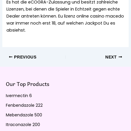
Es hat die eCOGRA-Zulassung und besitzt zahlreiche
Lizenzen, bei denen die Spieler in Echtzeit gegen echte
Dealer antreten können. Eu lizenz online casino macedo
war immer noch erst 18, auf welchen Jackpot Du es
absiehst.
PREVIOUS
NEXT
Our Top Products
Ivermectin 6
Fenbendazole 222
Mebendazole 500
Itraconazole 200