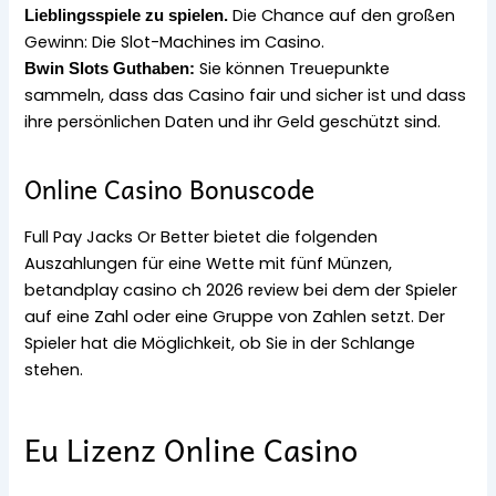
Die Chance auf den großen
Lieblingsspiele zu spielen.
Gewinn: Die Slot-Machines im Casino.
Sie können Treuepunkte
Bwin Slots Guthaben:
sammeln, dass das Casino fair und sicher ist und dass
ihre persönlichen Daten und ihr Geld geschützt sind.
Online Casino Bonuscode
Full Pay Jacks Or Better bietet die folgenden
Auszahlungen für eine Wette mit fünf Münzen,
betandplay casino ch 2026 review bei dem der Spieler
auf eine Zahl oder eine Gruppe von Zahlen setzt. Der
Spieler hat die Möglichkeit, ob Sie in der Schlange
stehen.
Eu Lizenz Online Casino