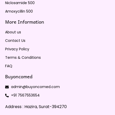
Niclosamide 500
Amoxycillin 500
More Information
About us
Contact Us
Privacy Policy
Terms & Conditions
FAQ
Buyoncomed
admin@buyoncomed.com
+91 7567553654
Address : Hazira, Surat-394270