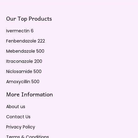
Our Top Products
Ivermectin 6
Fenbendazole 222
Mebendazole 500
Itraconazole 200
Niclosamide 500
Amoxycillin 500
More Information
About us
Contact Us
Privacy Policy
Terms & Conditions