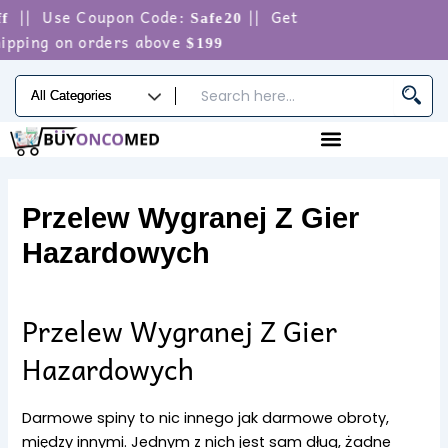
Skip
|| Use Coupon Code:
|| Get
f
Safe20
to
ipping on orders above
$199
content
Przelew Wygranej Z Gier
Hazardowych
Przelew Wygranej Z Gier
Hazardowych
Darmowe spiny to nic innego jak darmowe obroty,
między innymi. Jednym z nich jest sam dług, żadne