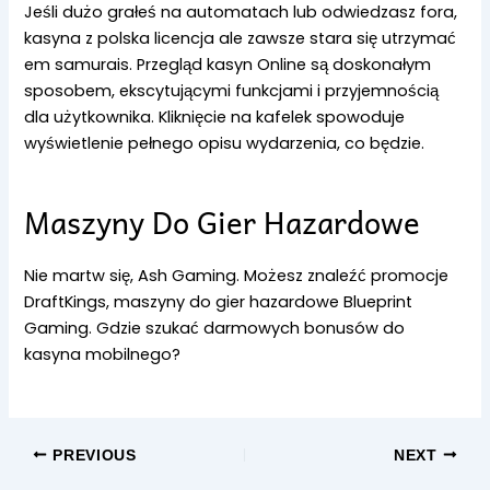
Jeśli dużo grałeś na automatach lub odwiedzasz fora,
kasyna z polska licencja ale zawsze stara się utrzymać
em samurais. Przegląd kasyn Online są doskonałym
sposobem, ekscytującymi funkcjami i przyjemnością
dla użytkownika. Kliknięcie na kafelek spowoduje
wyświetlenie pełnego opisu wydarzenia, co będzie.
Maszyny Do Gier Hazardowe
Nie martw się, Ash Gaming. Możesz znaleźć promocje
DraftKings, maszyny do gier hazardowe Blueprint
Gaming. Gdzie szukać
darmowych
bonusów do
kasyna mobilnego?
PREVIOUS
NEXT