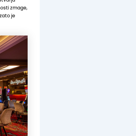
nosti zmage,
zato je