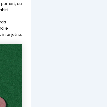
o pomeni, da
biti.
orda
ma le
in prijetno.