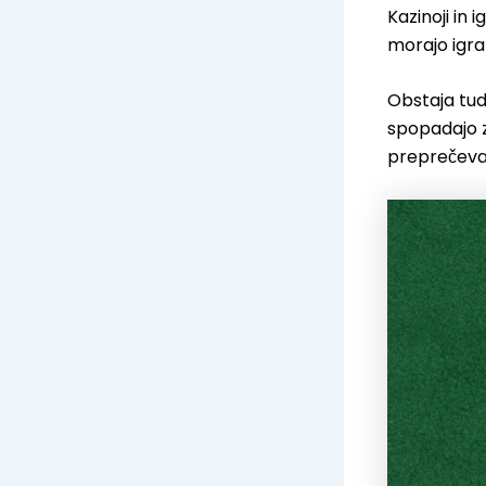
Kazinoji in
morajo igral
Obstaja tudi
spopadajo z
preprečevan