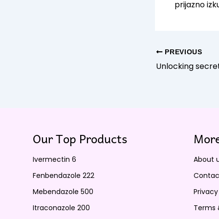
prijazno izk
PREVIOUS
Our Top Products
More
Ivermectin 6
About 
Fenbendazole 222
Contac
Mebendazole 500
Privacy
Itraconazole 200
Terms 