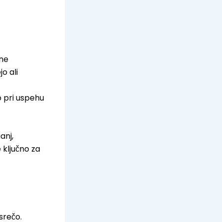
lne
o ali
 pri uspehu
anj,
 ključno za
srečo.