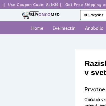
Skip
upon Code:
|| Get Free Shipping on orders a
Safe20
to
content
Home
Ivermectin
Anabolic
Razis
v svet
Prvotne 
Občutek vzn
opisati. Vs