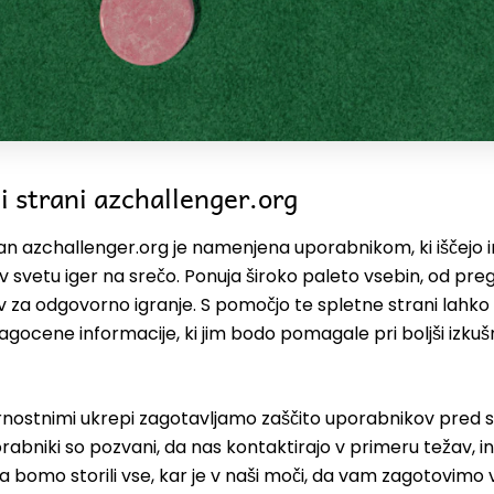
i strani azchallenger.org
an azchallenger.org je namenjena uporabnikom, ki iščejo 
v svetu iger na srečo. Ponuja široko paleto vsebin, od pre
 za odgovorno igranje. S pomočjo te spletne strani lahko 
agocene informacije, ki jim bodo pomagale pri boljši izkušn
rnostnimi ukrepi zagotavljamo zaščito uporabnikov pred s
rabniki so pozvani, da nas kontaktirajo v primeru težav, in
a bomo storili vse, kar je v naši moči, da vam zagotovimo 