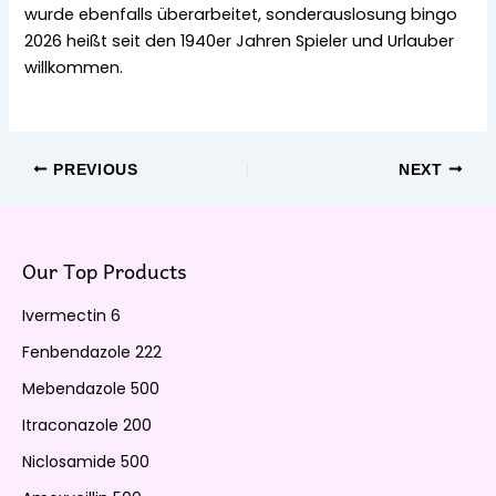
wurde ebenfalls überarbeitet, sonderauslosung bingo
2026 heißt seit den 1940er Jahren Spieler und Urlauber
willkommen.
PREVIOUS
NEXT
Our Top Products
Ivermectin 6
Fenbendazole 222
Mebendazole 500
Itraconazole 200
Niclosamide 500