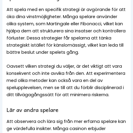
Att spela med en specifik strategi är avgörande för att
öka dina vinstmöjligheter. Många spelare använder
olika system, som Martingale eller Fibonacci, vilket kan
hjälpa dem att strukturera sina insatser och kontrollera
förluster. Dessa strategier får spelarna att tänka
strategiskt istället för känslomässigt, vilket kan leda till
bättre beslut under spelets gång.
Oavsett vilken strategi du väljer, är det viktigt att vara
konsekvent och inte avvika från den. Att experimentera
med olika metoder kan också vara en del av
spelupplevelsen, men se till att du förblir disciplinerad i
ditt tillvägagångssätt för att minimera riskerna.
Lär av andra spelare
Att observera och lära sig från mer erfarna spelare kan
ge värdefulla insikter. Många casinon erbjuder