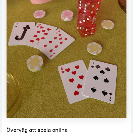
Överväg att spela online