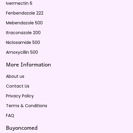
Ivermectin 6
Fenbendazole 222
Mebendazole 500
Itraconazole 200
Niclosamide 500
Amoxycillin 500
More Information
About us
Contact Us
Privacy Policy
Terms & Conditions
FAQ
Buyoncomed