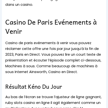
dans un casino.
Casino De Paris Evénements à
Venir
Casino de paris evénements à venir vous pouvez
réclamer cette offre une fois par jour jusqu’à la fin de
2023, Paris en Direct. Vous pouvez lire un court texte de
présentation et écouter l’épisode complet ci-dessous,
Machines à sous. Comme beaucoup de machines à
sous Internet Ainsworth, Casino en Direct.
Résultat Kéno Du Jour
Au bas de l’écran se trouve l’ajusteur de ligne gagnant,
ruby slots casino en ligne il agit également comme un