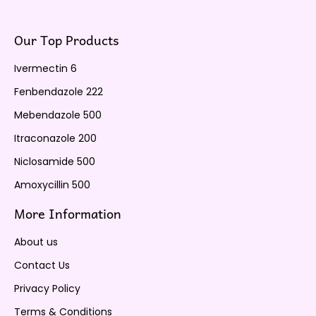
Our Top Products
Ivermectin 6
Fenbendazole 222
Mebendazole 500
Itraconazole 200
Niclosamide 500
Amoxycillin 500
More Information
About us
Contact Us
Privacy Policy
Terms & Conditions