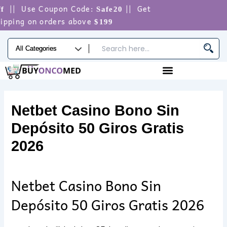
Skip
|| Use Coupon Code:
|| Get
f
Safe20
to
ipping on orders above
$199
content
Netbet Casino Bono Sin
Depósito 50 Giros Gratis
2026
Netbet Casino Bono Sin
Depósito 50 Giros Gratis 2026