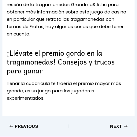
reseña de la tragamonedas GrandmaS Attic para
obtener más información sobre este juego de casino
en particular que retrata las tragamonedas con
temas de Frutas, hay algunas cosas que debe tener
en cuenta.
¡Llévate el premio gordo en la
tragamonedas! Consejos y trucos
para ganar
Llenar la cuadrícula te traería el premio mayor más
grande, es un juego para los jugadores
experimentados.
PREVIOUS
NEXT