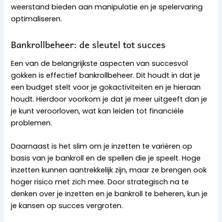
weerstand bieden aan manipulatie en je spelervaring
optimaliseren.
Bankrollbeheer: de sleutel tot succes
Een van de belangrijkste aspecten van succesvol
gokken is effectief bankrollbeheer. Dit houdt in dat je
een budget stelt voor je gokactiviteiten en je hieraan
houdt. Hierdoor voorkom je dat je meer uitgeeft dan je
je kunt veroorloven, wat kan leiden tot financiële
problemen.
Daarnaast is het slim om je inzetten te variëren op
basis van je bankroll en de spellen die je speelt. Hoge
inzetten kunnen aantrekkelijk zijn, maar ze brengen ook
hoger risico met zich mee. Door strategisch na te
denken over je inzetten en je bankroll te beheren, kun je
je kansen op succes vergroten.