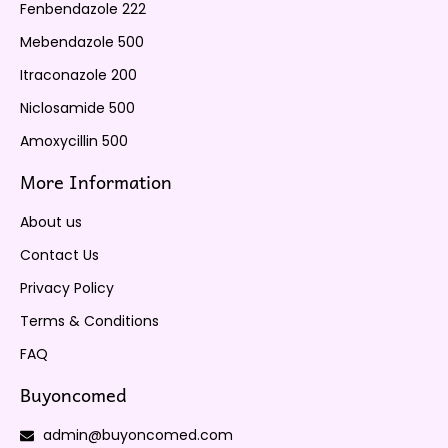
Fenbendazole 222
Mebendazole 500
Itraconazole 200
Niclosamide 500
Amoxycillin 500
More Information
About us
Contact Us
Privacy Policy
Terms & Conditions
FAQ
Buyoncomed
admin@buyoncomed.com